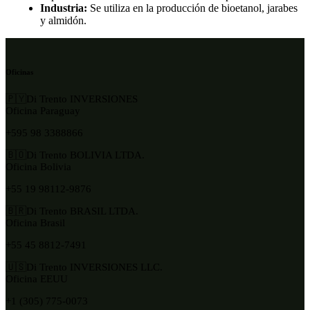
Industria:
Se utiliza en la producción de bioetanol, jarabes
y almidón.
Oficinas
🇵🇾Di Trento INVERSIONES
Oficina Paraguay
+595 98 3388866
🇧🇴Di Trento BOLIVIA LTDA.
Oficina Bolivia
+55 19 98112-9876
🇧🇷Di Trento BRASIL LTDA.
Oficina Brasil
+55 45 8812-7491
🇺🇸Di Trento INVERSIONES LLC.
Oficina EEUU
+1 (305) 775-0073