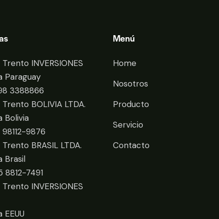
as
Menú
i Trento INVERSIONES
Home
a Paraguay
Nosotros
98 3388866
i Trento BOLIVIA LTDA.
Producto
a Bolivia
Servicio
9 98112-9876
i Trento BRASIL LTDA.
Contacto
a Brasil
5 8812-7491
i Trento INVERSIONES
a EEUU