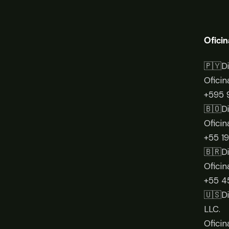
Oficin
🇵🇾D
Oficin
+595 
🇧🇴D
Oficin
+55 1
🇧🇷D
Oficin
+55 4
🇺🇸D
LLC.
Oficin