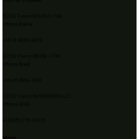
+595 98 3388866
🇧🇴Di Trento BOLIVIA LTDA.
Oficina Bolivia
+55 19 98112-9876
🇧🇷Di Trento BRASIL LTDA.
Oficina Brasil
+55 45 8812-7491
🇺🇸Di Trento INVERSIONES LLC.
Oficina EEUU
+1 (305) 775-0073
Menú