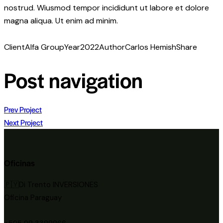
nostrud. Wiusmod tempor incididunt ut labore et dolore
magna aliqua. Ut enim ad minim.
Client
Alfa Group
Year
2022
Author
Carlos Hemish
Share
Post navigation
Prev Project
Next Project
Oficinas
🇵🇾Di Trento INVERSIONES
Oficina Paraguay