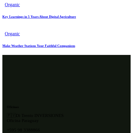
Organic
Key Learnings in 5 Years About Digital Agriculture
Organic
Make Weather Stations Your Faithful Companions
Oficinas
🇵🇾Di Trento INVERSIONES
Oficina Paraguay
+595 98 3388866