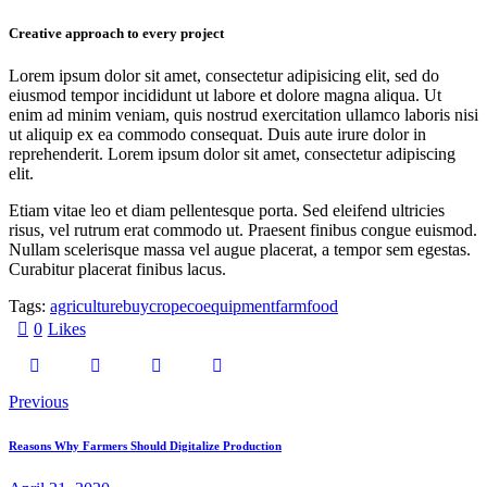
Creative approach to every project
Lorem ipsum dolor sit amet, consectetur adipisicing elit, sed do
eiusmod tempor incididunt ut labore et dolore magna aliqua. Ut
enim ad minim veniam, quis nostrud exercitation ullamco laboris nisi
ut aliquip ex ea commodo consequat. Duis aute irure dolor in
reprehenderit. Lorem ipsum dolor sit amet, consectetur adipiscing
elit.
Etiam vitae leo et diam pellentesque porta. Sed eleifend ultricies
risus, vel rutrum erat commodo ut. Praesent finibus congue euismod.
Nullam scelerisque massa vel augue placerat, a tempor sem egestas.
Curabitur placerat finibus lacus.
Tags:
agriculture
buy
crop
eco
equipment
farm
food
0
Likes
Previous
Reasons Why Farmers Should Digitalize Production