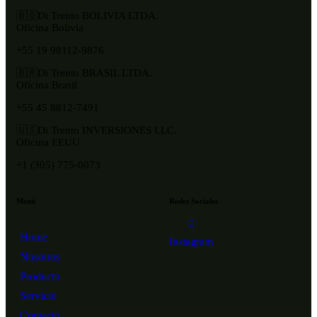
🇧🇴Di Trento BOLIVIA LTDA.
Oficina Bolivia
+55 19 98112-9876
🇧🇷Di Trento BRASIL LTDA.
Oficina Brasil
+55 45 8812-7491
🇺🇸Di Trento INVERSIONES LLC.
Oficina EEUU
+1 (305) 775-0073
Menú
Redes Sociales
Home
Instagram
Nosotros
Producto
Servicio
Contacto